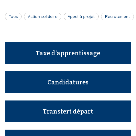
i
p
Tous
Action solidaire
Appel à projet
Recrutement
a
l
Taxe d'apprentissage
Candidatures
Transfert départ