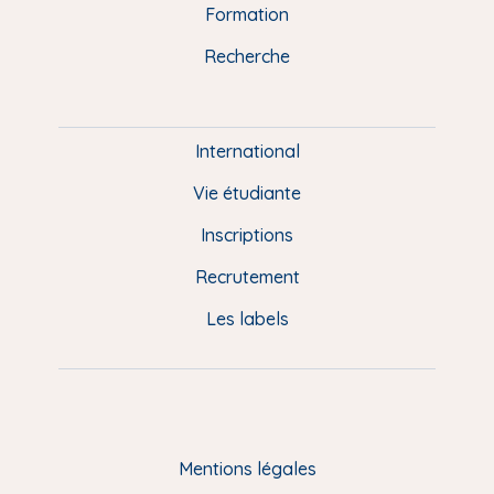
n
o
y
e
I
r
Formation
k
n
a
u
Recherche
m
P
i
e
International
d
Vie étudiante
d
Inscriptions
e
Recrutement
p
Les labels
a
g
e
F
Mentions légales
R