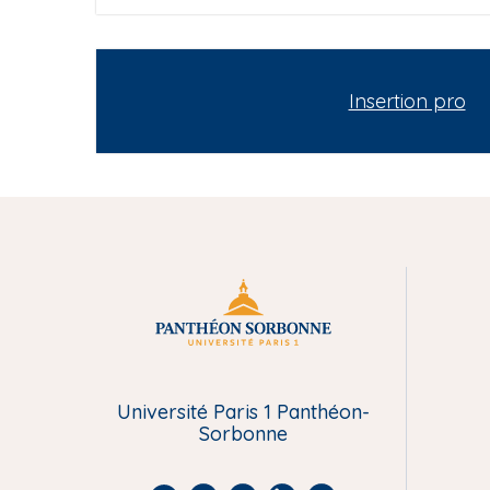
Insertion pro
M
e
Université Paris 1 Panthéon-
n
Sorbonne
u