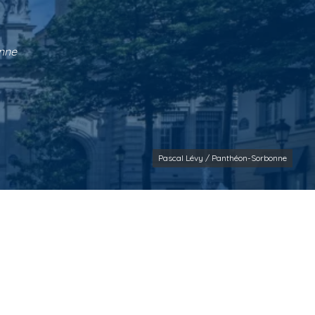
onne
Pascal Lévy / Panthéon-Sorbonne