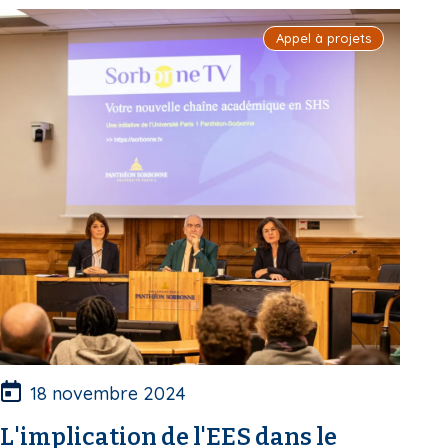
i
Appel à projets
p
a
l
18 novembre 2024
L'implication de l'EES dans le