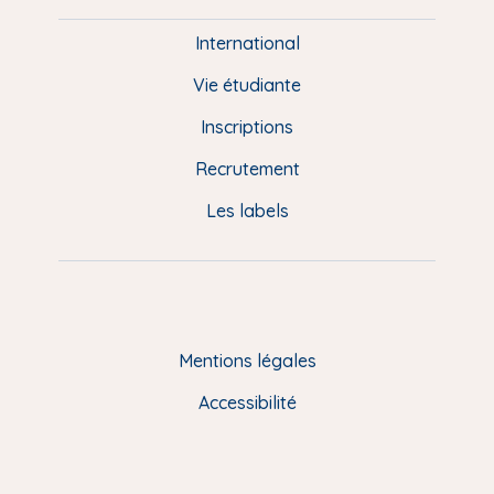
i
e
International
d
Vie étudiante
d
Inscriptions
e
Recrutement
p
Les labels
a
g
e
F
Mentions légales
R
Accessibilité