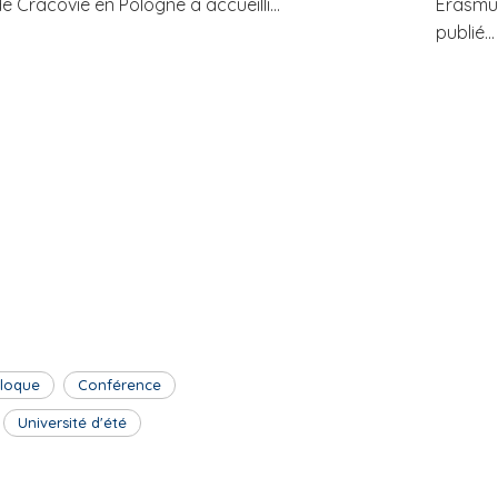
e Cracovie en Pologne a accueilli...
Erasmus
publié...
lloque
Conférence
Université d'été