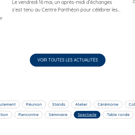
d
Le vendredi 16 mai, un après-midi d’échanges
s’est tenu au Centre Panthéon pour célébrer les...
er
VOIR TOUTES LES ACTUALITÉS
utement
Réunion
Stands
Atelier
Cérémonie
Co
ction
Rencontre
Séminaire
Spectacle
Table ronde