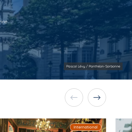
onne
Pascal Lévy / Panthéon-Sorbonne
International