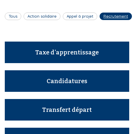
i
p
Tous
Action solidaire
Appel à projet
Recrutement
a
l
Taxe d'apprentissage
Candidatures
Transfert départ