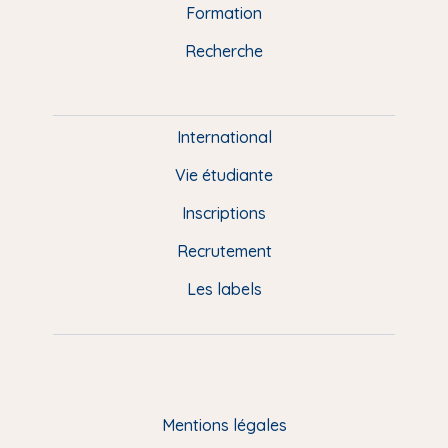
n
o
y
e
I
r
Formation
k
n
a
u
Recherche
m
P
i
e
International
d
Vie étudiante
d
Inscriptions
e
Recrutement
p
Les labels
a
g
e
F
Mentions légales
R